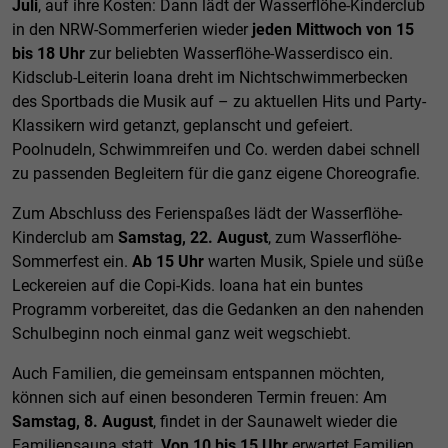
Juli
, auf ihre Kosten: Dann lädt der Wasserflöhe-Kinderclub
in den NRW-Sommerferien wieder
jeden Mittwoch von 15
bis 18 Uhr
zur beliebten Wasserflöhe-Wasserdisco ein.
Kidsclub-Leiterin Ioana dreht im Nichtschwimmerbecken
des Sportbads die Musik auf – zu aktuellen Hits und Party-
Klassikern wird getanzt, geplanscht und gefeiert.
Poolnudeln, Schwimmreifen und Co. werden dabei schnell
zu passenden Begleitern für die ganz eigene Choreografie.
Zum Abschluss des Ferienspaßes lädt der Wasserflöhe-
Kinderclub am
Samstag, 22. August
, zum Wasserflöhe-
Sommerfest ein.
Ab 15 Uhr
warten Musik, Spiele und süße
Leckereien auf die Copi-Kids. Ioana hat ein buntes
Programm vorbereitet, das die Gedanken an den nahenden
Schulbeginn noch einmal ganz weit wegschiebt.
Auch Familien, die gemeinsam entspannen möchten,
können sich auf einen besonderen Termin freuen: Am
Samstag, 8. August
, findet in der Saunawelt wieder die
Familiensauna statt.
Von 10 bis 15 Uhr
erwartet Familien