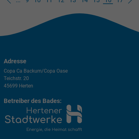
...
9
10
11
12
13
14
15
16
17
Adresse
Copa Ca Backum/Copa Oase
Teichstr. 20
45699 Herten
Betreiber des Bades: