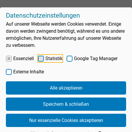
Datenschutzeinstellungen
Auf unserer Webseite werden Cookies verwendet. Einige
davon werden zwingend benötigt, während es uns andere
ermöglichen, Ihre Nutzererfahrung auf unserer Webseite
Gästeaufkommen
zu verbessern.
Assistent
Essenziell
Statistik
Google Tag Manager
Spaßbad
Sauna
Externe Inhalte
normal
normal
Schwimmbad
Sportbad
Alle akzeptieren
Unte
heute geöffnet
Sauna
7.00-10.30 Uhr
(Mo: ab 10.00 Uhr)
Speichern & schließen
Unte
19.30-21.30 Uhr
Wellness
Sportbad bei Freibadbetrieb 10:30–19:30 Uhr geschlossen
Freibad
Nur essenzielle Cookies akzeptieren
Unte
Freizeitangebote