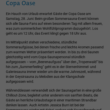
Copa Oase
Ein Hauch von Urlaub erwartet Gäste der Copa Oase am
Samstag, 28. Juni: Beim großen Sommersauna-Event können
sich alle Sauna-Fans auf einen besonderen Tag mit allem freuen,
was zum sommerlichen Wohlfühlprogramm dazugehört. Los
geht es um 12 Uhr, das Event klingt gegen 18 Uhr aus.
Im Mittelpunkt stehen verschiedene, stündliche
Sommeraufgüsse, bei denen frische und leichte Aromen passend
zum warmen Wetter präsentiert werden. In bis zu drei Saunen
gleichzeitig wird vom Copa-Saunapersonal stündlich
aufgegossen – vom „Beerenaufguss“ über den „Tropenwald“ bis
hin zum „Summerfeeling“ geht es in der Sternenhimmel- und
Galeriesauna immer wieder um die warme Jahreszeit, während
in der Geysirsauna zu Melodien aus der Klangschale
aufgegossen wird.
Währenddessen verwandelt sich der Saunagarten in eine große
Chillout-Zone, begleitet unter anderem von sanften Beats, die
Gäste an herrliche Urlaubstage in einer maritimen Strandbar
denken lassen. Auch Artistin Jessica Burri ist bei der
Sommersauna wieder mit dabei, sodass sich Saunafreunde auf