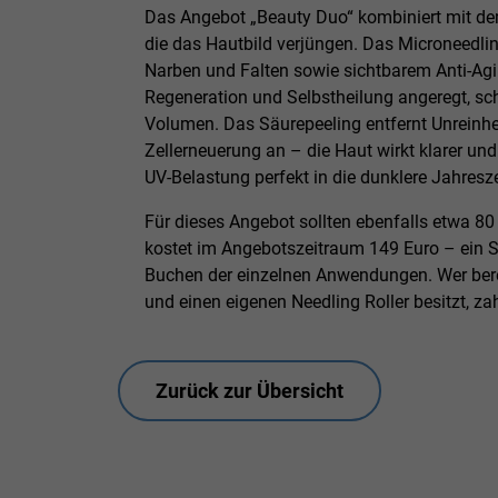
Das Angebot „Beauty Duo“ kombiniert mit d
die das Hautbild verjüngen. Das Microneedlin
Narben und Falten sowie sichtbarem Anti-Agin
Regeneration und Selbstheilung angeregt, sc
Volumen. Das Säurepeeling entfernt Unreinh
Zellerneuerung an – die Haut wirkt klarer und
UV-Belastung perfekt in die dunklere Jahresze
Für dieses Angebot sollten ebenfalls etwa 8
kostet im Angebotszeitraum 149 Euro – ein S
Buchen der einzelnen Anwendungen. Wer berei
und einen eigenen Needling Roller besitzt, z
Zurück zur Übersicht