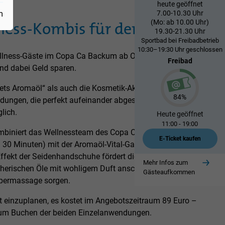
Copa Ca Backum digital erleben!
Copa Ca Backum digital erleben!
Copa Ca Backum digital erleben!
Copa Ca Backum digital erleben!
Copa Ca Backum digital erleben!
Copa Ca Backum digital erleben!
heute geöffnet
m
7.00-10.30 Uhr
(Mo: ab 10.00 Uhr)
ness-Kombis für den Herbst
Mehr Infos
Mehr Infos
Mehr Infos
Mehr Infos
Mehr Infos
Mehr Infos
19.30-21.30 Uhr
Sportbad bei Freibadbetrieb
10:30–19:30 Uhr geschlossen
llness-Gäste im Copa Ca Backum ab Oktober besonderes
Freibad
und dabei Geld sparen.
s Aromaöl“ als auch die Kosmetik-Aktion „Beauty Duo“
84%
dungen, die perfekt aufeinander abgestimmt sind. Das
lich.
Heute
geöffnet
11:00 - 19:00
mbiniert das Wellnessteam des Copa Ca Backum die
E-Ticket kaufen
30 Minuten) mit der Aromaöl-Vital-Ganzkörpermassage
Effekt der Seidenhandschuhe fördert die Durchblutung
Mehr Infos zum
therischen Öle mit wohligem Duft anschließend für
Gästeaufkommen
rpermassage sorgen.
t einzuplanen, es kostet im Angebotszeitraum 89 Euro –
 zum Buchen der beiden Einzelanwendungen.