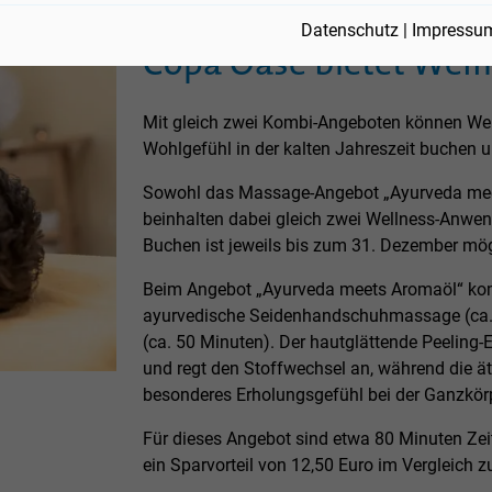
29.09.2025
Datenschutz
|
Impressu
Copa Oase bietet Well
Mit gleich zwei Kombi-Angeboten können We
Wohlgefühl in der kalten Jahreszeit buchen 
Sowohl das Massage-Angebot „Ayurveda meet
beinhalten dabei gleich zwei Wellness-Anwen
Buchen ist jeweils bis zum 31. Dezember mög
Beim Angebot „Ayurveda meets Aromaöl“ ko
ayurvedische Seidenhandschuhmassage (ca. 
(ca. 50 Minuten). Der hautglättende Peeling-
und regt den Stoffwechsel an, während die ä
besonderes Erholungsgefühl bei der Ganzkö
Für dieses Angebot sind etwa 80 Minuten Zei
ein Sparvorteil von 12,50 Euro im Vergleich