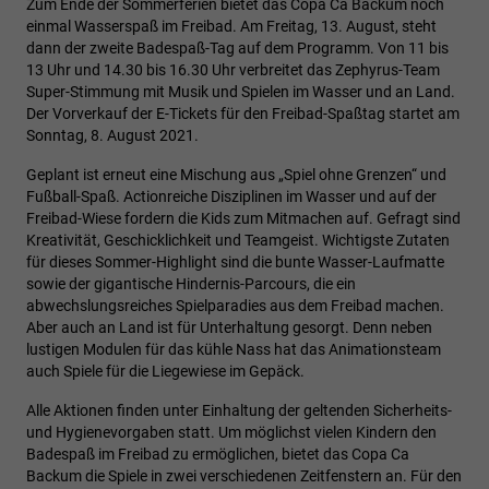
Zum Ende der Sommerferien bietet das Copa Ca Backum noch
einmal Wasserspaß im Freibad. Am Freitag, 13. August, steht
dann der zweite Badespaß-Tag auf dem Programm. Von 11 bis
13 Uhr und 14.30 bis 16.30 Uhr verbreitet das Zephyrus-Team
Super-Stimmung mit Musik und Spielen im Wasser und an Land.
Der Vorverkauf der E-Tickets für den Freibad-Spaßtag startet am
Sonntag, 8. August 2021.
Geplant ist erneut eine Mischung aus „Spiel ohne Grenzen“ und
Fußball-Spaß. Actionreiche Disziplinen im Wasser und auf der
Freibad-Wiese fordern die Kids zum Mitmachen auf. Gefragt sind
Kreativität, Geschicklichkeit und Teamgeist. Wichtigste Zutaten
für dieses Sommer-Highlight sind die bunte Wasser-Laufmatte
sowie der gigantische Hindernis-Parcours, die ein
abwechslungsreiches Spielparadies aus dem Freibad machen.
Aber auch an Land ist für Unterhaltung gesorgt. Denn neben
lustigen Modulen für das kühle Nass hat das Animationsteam
auch Spiele für die Liegewiese im Gepäck.
Alle Aktionen finden unter Einhaltung der geltenden Sicherheits-
und Hygienevorgaben statt. Um möglichst vielen Kindern den
Badespaß im Freibad zu ermöglichen, bietet das Copa Ca
Backum die Spiele in zwei verschiedenen Zeitfenstern an. Für den