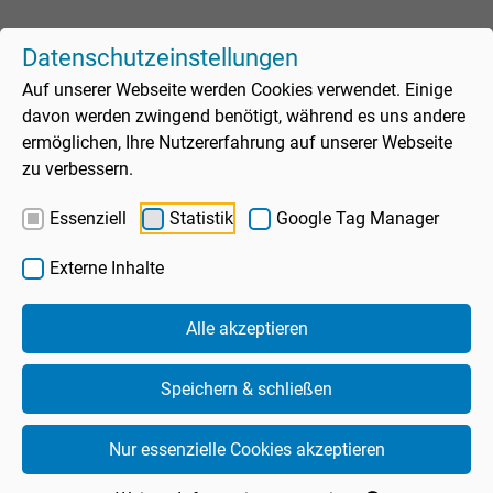
Datenschutzeinstellungen
Auf unserer Webseite werden Cookies verwendet. Einige
davon werden zwingend benötigt, während es uns andere
ermöglichen, Ihre Nutzererfahrung auf unserer Webseite
Gästeaufkommen
zu verbessern.
Assistent
Essenziell
Statistik
Google Tag Manager
Spaßbad
Sauna
Externe Inhalte
Sportbad
Schwimmbad
heute geöffnet
Alle akzeptieren
Unte
7.00-10.30 Uhr
Sauna
(Mo: ab 10.00 Uhr)
19.30-21.30 Uhr
Speichern & schließen
Unte
Sportbad bei Freibadbetrieb 10:30–19:30 Uhr geschlossen
Wellness
Freibad
Nur essenzielle Cookies akzeptieren
Unte
Freizeitangebote