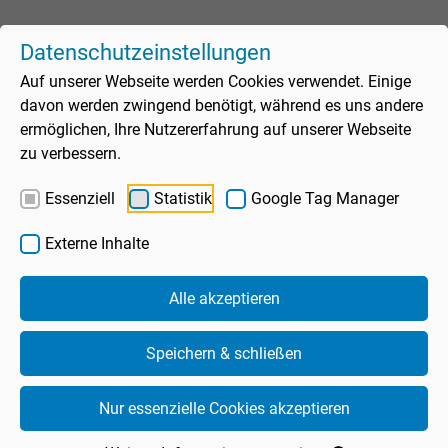
Datenschutzeinstellungen
Auf unserer Webseite werden Cookies verwendet. Einige
davon werden zwingend benötigt, während es uns andere
ermöglichen, Ihre Nutzererfahrung auf unserer Webseite
Gästeaufkommen
zu verbessern.
Assistent
Essenziell
Statistik
Google Tag Manager
Spaßbad
Sauna
Externe Inhalte
Sportbad
Schwimmbad
heute geöffnet
Alle akzeptieren
Unte
7.00-10.30 Uhr
Sauna
(Mo: ab 10.00 Uhr)
19.30-21.30 Uhr
Speichern & schließen
Unte
Sportbad bei Freibadbetrieb 10:30–19:30 Uhr geschlossen
Wellness
Freibad
Nur essenzielle Cookies akzeptieren
Unte
Freizeitangebote